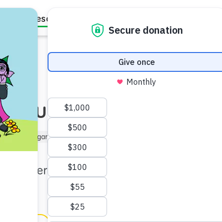
Family Resources
Our Work
About Us
Support Us
ue quieras
ño de Kindergarten (de 5 a 6)
os a tener confianza y