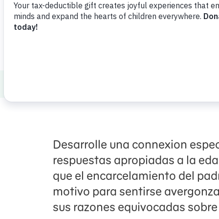
Compartir
Agregar favorito
How to Talk to Kids about Tough Topics
Desarrolle una connexion espe
respuestas apropiadas a la ed
que el encarcelamiento del padr
motivo para sentirse avergonz
sus razones equivocadas sobre 