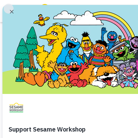
Buscar
Family Resources
ABCs and 123s
Artículos
Healthy Minds and Bodies
Tough Topics
Pregúntame lo q
Courses and Webinars
Encarcelamiento
Niño pequeño (de 1 a 3 años)
Ni
Games and Storybooks
Preescolar (de 3 a 5)
Our Work
Decir la verdad ayuda a los niñ
aceptación.
About Us
Support Us