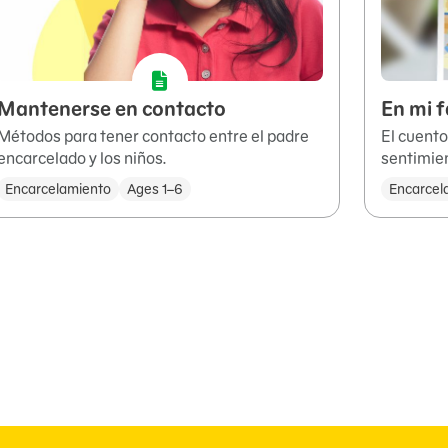
Mantenerse en contacto
En mi f
Métodos para tener contacto entre el padre
El cuento
encarcelado y los niños.
sentimie
Encarcelamiento
Ages 1–6
Encarcel