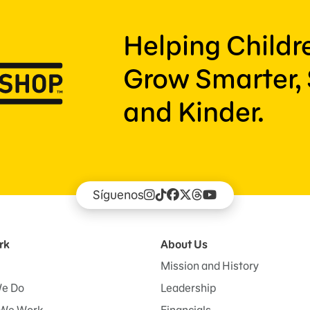
Helping Child
Grow Smarter, 
and Kinder.
Síguenos
rk
About Us
Mission and History
e Do
Leadership