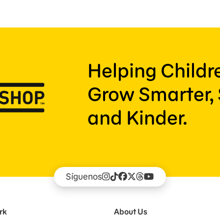
Helping Child
Grow Smarter, 
and Kinder.
Síguenos
rk
About Us