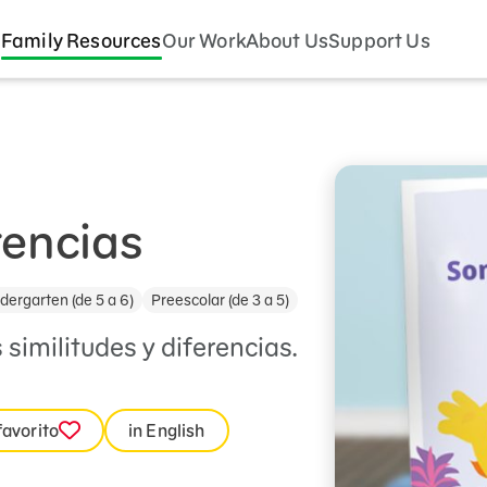
Family Resources
Our Work
About Us
Support Us
rencias
dergarten (de 5 a 6)
Preescolar (de 3 a 5)
 similitudes y diferencias.
favorito
in English