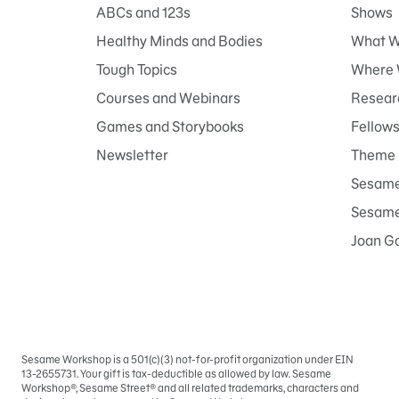
ABCs and 123s
Shows
Healthy Minds and Bodies
What W
Tough Topics
Where 
Courses and Webinars
Researc
Games and Storybooks
Fellow
Newsletter
Theme 
Sesame
Sesame 
Joan G
Sesame Workshop is a 501(c)(3) not-for-profit organization under EIN
Iniciar
13-2655731. Your gift is tax-deductible as allowed by law. Sesame
sesión
Workshop®, Sesame Street® and all related trademarks, characters and