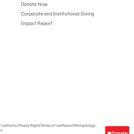
Donate Now
Corporate and Institutional Giving
Impact Report
r California Privacy Rights
Terms of Use
Report Wrongdoings
es