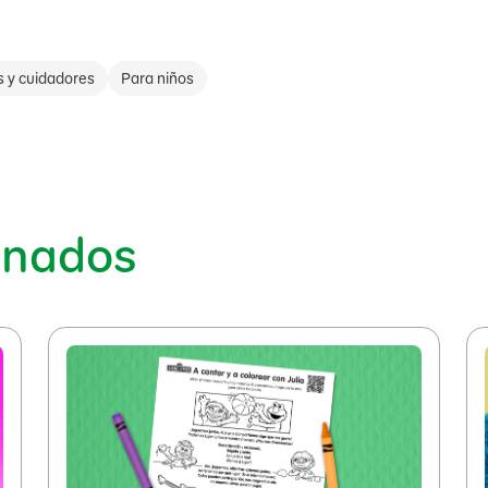
s y cuidadores
Para niños
onados