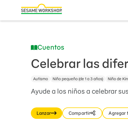
Buscar
Family Resources
ABCs and 123s
Cuentos
Healthy Minds and Bodies
Tough Topics
Celebrar las dife
Courses and Webinars
Autismo
Niño pequeño (de 1 a 3 años)
Niño de Kin
Games and Storybooks
Ayude a los niños a celebrar sus
Our Work
About Us
Lanzar
Compartir
Agregar 
Support Us