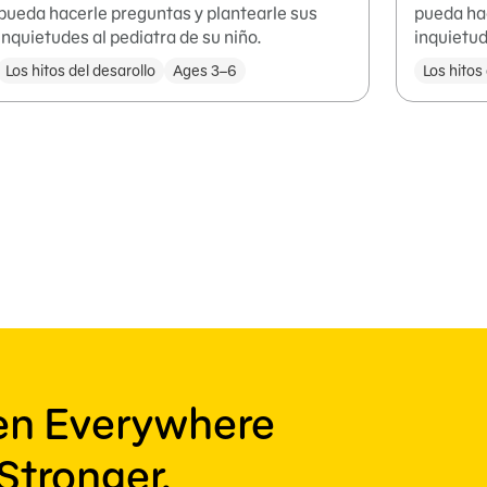
pueda hacerle preguntas y plantearle sus
pueda hac
inquietudes al pediatra de su niño.
inquietud
Los hitos del desarollo
Ages 3–6
Los hitos
ren Everywhere
Stronger,