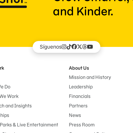
and Kinder.
Síguenos
rk
About Us
Mission and History
e Do
Leadership
We Work
Financials
h and Insights
Partners
ships
News
Parks & Live Entertainment
Press Room