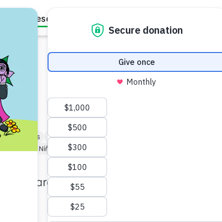
Family Resources
Our Work
About Us
Support Us
s
a de los hijos
Cuidado infantil
 a 3 años)
Niño de Kindergarten (de 5 a 6)
e 5 min
anera para conectarse con