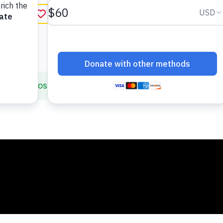
r favorito
in English
Miremos los libros