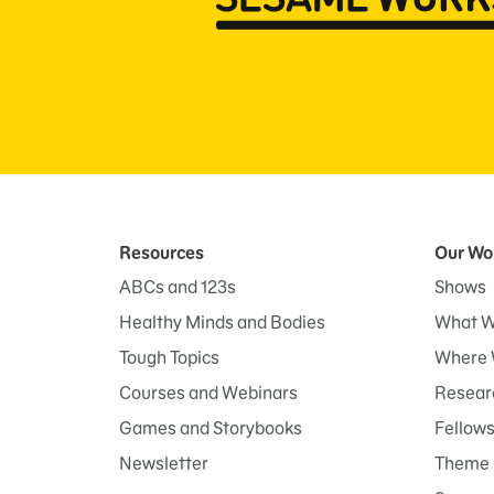
Resources
Our Wo
ABCs and 123s
Shows
Healthy Minds and Bodies
What W
Tough Topics
Where 
Courses and Webinars
Researc
Games and Storybooks
Fellow
Newsletter
Theme 