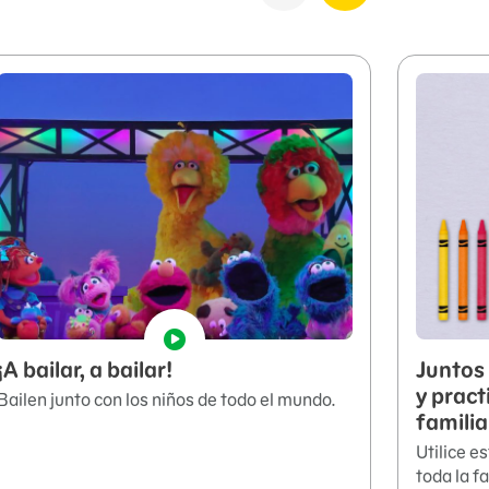
¡A bailar, a bailar!
Juntos 
y pract
Bailen junto con los niños de todo el mundo.
famili
Utilice e
toda la f