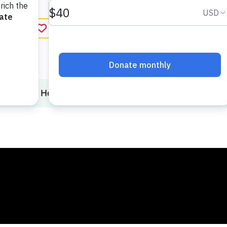
r favorito
in English
Hygiene
How to Stay Healthy
Mi vida sana integral: