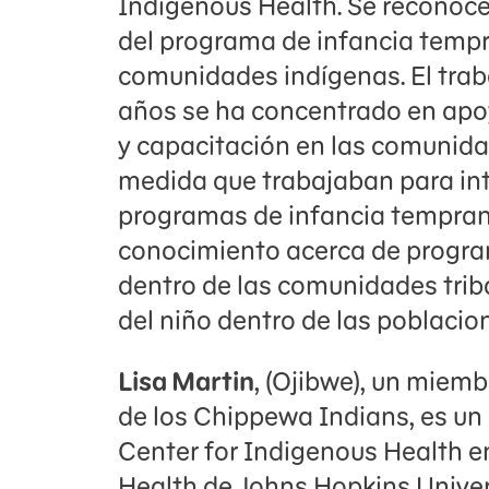
Indigenous Health. Se reconoce
del programa de infancia tempra
comunidades indígenas. El traba
años se ha concentrado en apo
y capacitación en las comunidade
medida que trabajaban para inte
programas de infancia tempran
conocimiento acerca de progr
dentro de las comunidades trib
del niño dentro de las poblaci
Lisa Martin
, (Ojibwe), un miembr
de los Chippewa Indians, es un
Center for Indigenous Health e
Health de Johns Hopkins Univer