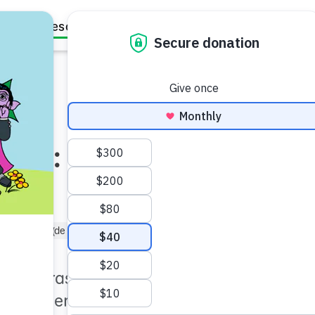
Family Resources
Our Work
About Us
Support Us
egral: Conozcan
ndergarten (de 5 a 6)
Preescolar (de 3 a 5)
as maneras en que una niña
se mantienen sanos.