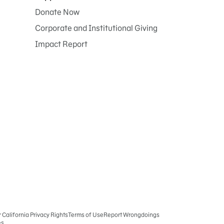
Donate Now
Corporate and Institutional Giving
Impact Report
r California Privacy Rights
Terms of Use
Report Wrongdoings
es