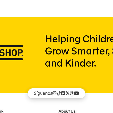
Helping Child
Grow Smarter, 
and Kinder.
Síguenos
rk
About Us