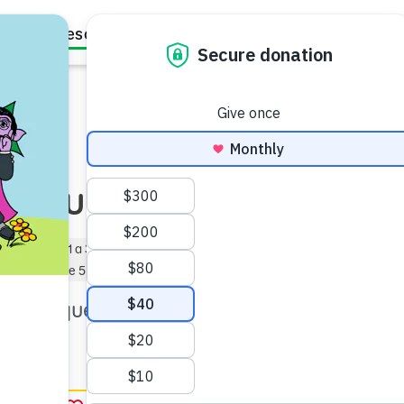
Family Resources
Our Work
About Us
Support Us
se turnan
equeño (de 1 a 3 años)
)
Menos de 5 min
bren que turnarse es una