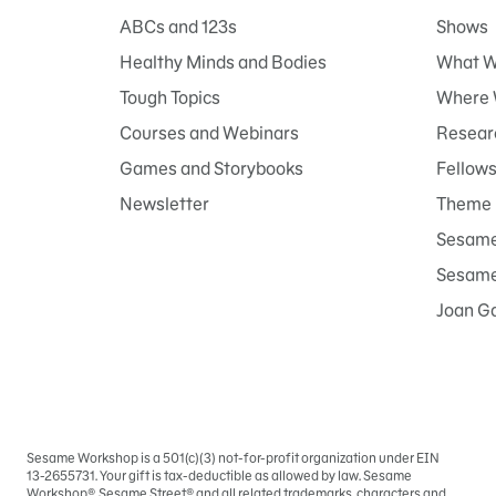
ABCs and 123s
Shows
Healthy Minds and Bodies
What W
Tough Topics
Where 
Courses and Webinars
Researc
Games and Storybooks
Fellow
Newsletter
Theme 
Sesame
Sesame 
Joan G
Sesame Workshop is a 501(c)(3) not-for-profit organization under EIN
Iniciar
13-2655731. Your gift is tax-deductible as allowed by law. Sesame
sesión
Workshop®, Sesame Street® and all related trademarks, characters and