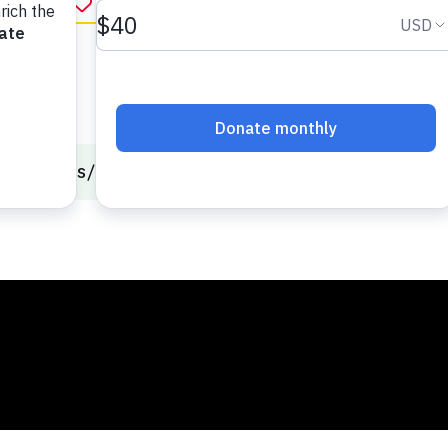
r favorito
in English
onal Skills
Los Twiddlebugs se turnan