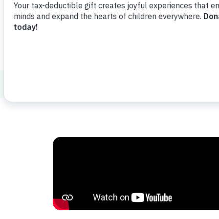
Ver vídeo
Compartir
Agrega
Healthy Minds and Bodies
Social Emoti