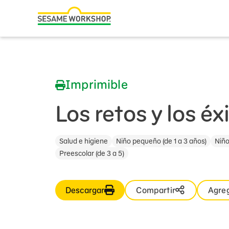
Buscar
Family Resources
ABCs and 123s
Imprimible
Healthy Minds and Bodies
Tough Topics
Los retos y los éx
Courses and Webinars
Salud e higiene
Niño pequeño (de 1 a 3 años)
Niño
Games and Storybooks
Preescolar (de 3 a 5)
Our Work
Descargar
Compartir
Agreg
About Us
Support Us