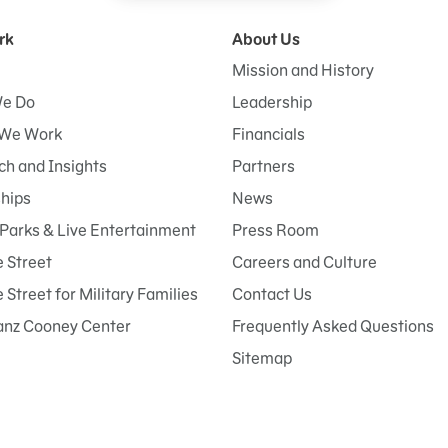
rk
About Us
Mission and History
e Do
Leadership
We Work
Financials
h and Insights
Partners
ships
News
Parks & Live Entertainment
Press Room
 Street
Careers and Culture
Street for Military Families
Contact Us
anz Cooney Center
Frequently Asked Questions
Sitemap