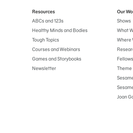
Resources
Our Wo
ABCs and 123s
Shows
Healthy Minds and Bodies
What W
Tough Topics
Where 
Courses and Webinars
Researc
Games and Storybooks
Fellow
Newsletter
Theme 
Sesame
Sesame 
Joan G