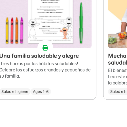
Una familia saludable y alegre
Muchas
saluda
¡Tres hurras por los hábitos saludables!
Celebre los esfuerzos grandes y pequeños de
El bienes
su familia.
Lea este 
la palabr
Salud e higiene
Ages 1–6
Salud e h