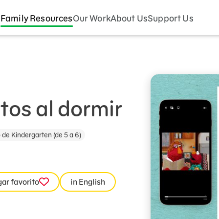
Family Resources
Our Work
About Us
Support Us
itos al dormir
 de Kindergarten (de 5 a 6)
ar favorito
in English