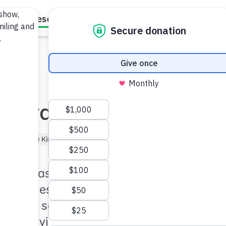
Family Resources
Our Work
About Us
Support Us
 maravillosos!
os)
Niño de Kindergarten (de 5 a 6)
as cosas para crear un
 incluso estando lejos, y para
lidades sociales que los
y en la vida.