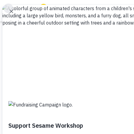
Buscar
Family Resources
ABCs and 123s
Imprimible
Healthy Minds and Bodies
Tough Topics
¡Los abuelos son
Courses and Webinars
Unión familiar
Abuelos
Niño pequeño (de 1 a 3 añ
Games and Storybooks
Preescolar (de 3 a 5)
Our Work
Los abuelos pueden hacer much
vínculo afectivo con los nietos,
About Us
ayudarlos a desarrollar las habi
niños necesitarán en la escuela 
Support Us