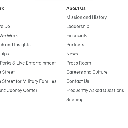
rk
About Us
Mission and History
e Do
Leadership
We Work
Financials
h and Insights
Partners
ships
News
Parks & Live Entertainment
Press Room
 Street
Careers and Culture
Street for Military Families
Contact Us
anz Cooney Center
Frequently Asked Questions
Sitemap