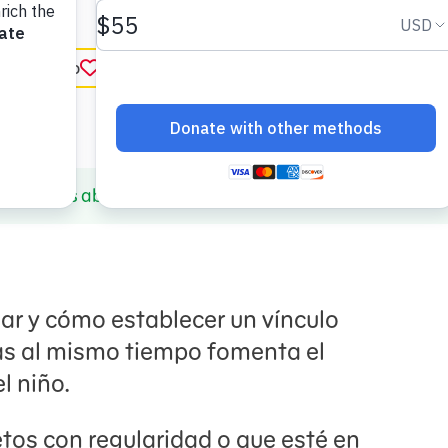
ar favorito
in English
ing
¡Los abuelos son maravillosos!
r y cómo establecer un vínculo
ras al mismo tiempo fomenta el
l niño.
etos con regularidad o que esté en