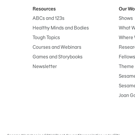
Resources
Our Wo
ABCs and 123s
Shows
Healthy Minds and Bodies
What W
Tough Topics
Where 
Courses and Webinars
Researc
Games and Storybooks
Fellow
Newsletter
Theme 
Sesame
Sesame 
Joan G