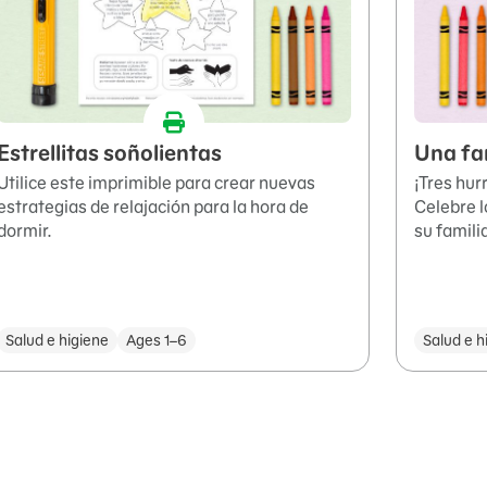
Estrellitas soñolientas
Una fam
Utilice este imprimible para crear nuevas
¡Tres hur
estrategias de relajación para la hora de
Celebre 
dormir.
su familia
Salud e higiene
Ages 1–6
Salud e h