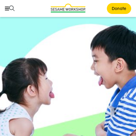
Buscar
Buscar
Donate
Family Resources
ABCs and 123s
Healthy Minds and Bodies
Tough Topics
Courses and Webinars
Games and Storybooks
Our Work
About Us
Support Us