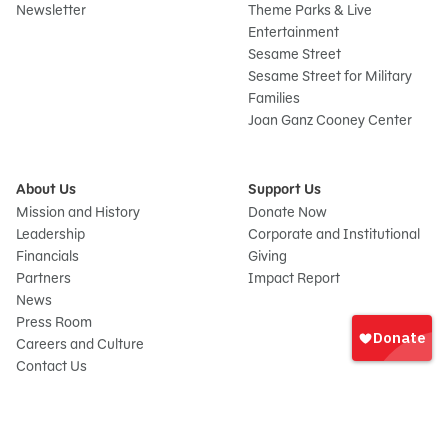
Newsletter
Theme Parks & Live
Entertainment
Sesame Street
Sesame Street for Military
Families
Joan Ganz Cooney Center
About Us
Support Us
Mission and History
Donate Now
Leadership
Corporate and Institutional
Financials
Giving
Partners
Impact Report
News
Iniciar
Press Room
sesión
Careers and Culture
onate
Contact Us
Frequently Asked Questions
Sitemap