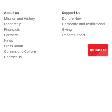
About Us
Support Us
Mission and History
Donate Now
Leadership
Corporate and Institutional
Financials
Giving
Partners
Impact Report
News
Iniciar
Press Room
sesión
Careers and Culture
onate
Contact Us
Frequently Asked Questions
Sitemap
© 2026 Sesame Workshop. All rights reserved.
Legal
Privacy Policy/Your California Privacy Rights
Terms of Use
Report Wrongdoings
Cookie Preferences