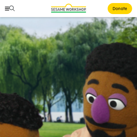
Buscar
Buscar
Donate
Family Resources
ABCs and 123s
Healthy Minds and Bodies
Tough Topics
Courses and Webinars
Games and Storybooks
Our Work
About Us
Support Us