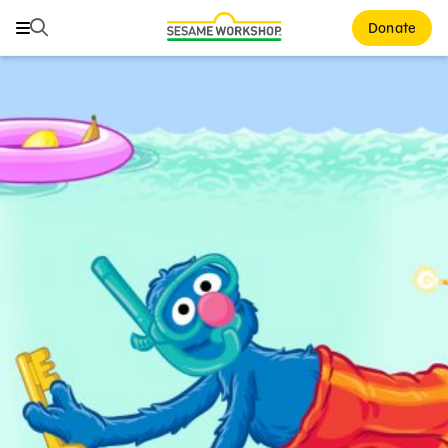
Buscar
Buscar
Donate
Family Resources
ABCs and 123s
Healthy Minds and Bodies
Tough Topics
Courses and Webinars
Games and Storybooks
Our Work
About Us
Support Us