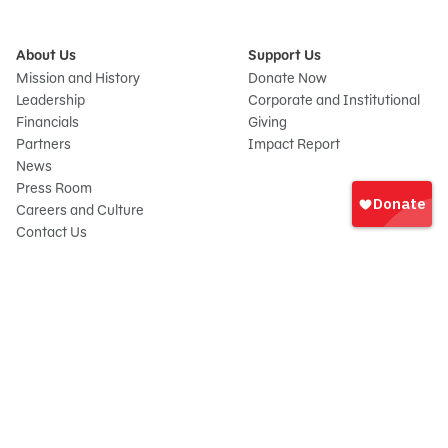
About Us
Support Us
Mission and History
Donate Now
Leadership
Corporate and Institutional
Financials
Giving
Partners
Impact Report
News
Iniciar
Press Room
sesión
Careers and Culture
onate
Contact Us
Frequently Asked Questions
Sitemap
© 2026 Sesame Workshop. All rights reserved.
Legal
Privacy Policy/Your California Privacy Rights
Terms of Use
Report Wrongdoings
Cookie Preferences