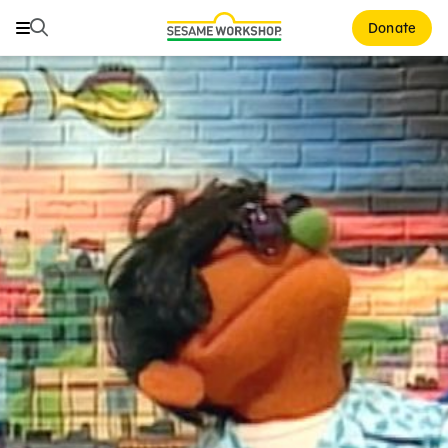
Buscar
Buscar
Donate
Family Resources
ABCs and 123s
Healthy Minds and Bodies
Tough Topics
Courses and Webinars
Games and Storybooks
Our Work
About Us
Support Us