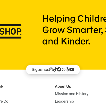
Helping Child
Grow Smarter, 
and Kinder.
Síguenos
rk
About Us
Mission and History
e Do
Leadership