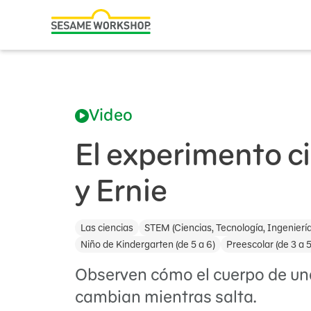
Buscar
Family Resources
ABCs and 123s
Video
Healthy Minds and Bodies
Tough Topics
El experimento ci
Courses and Webinars
y Ernie
Games and Storybooks
Las ciencias
STEM (Ciencias, Tecnología, Ingenierí
Our Work
Niño de Kindergarten (de 5 a 6)
Preescolar (de 3 a 5
About Us
Observen cómo el cuerpo de una
cambian mientras salta.
Support Us