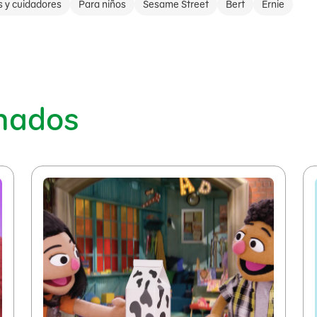
s y cuidadores
Para niños
Sesame Street
Bert
Ernie
onados