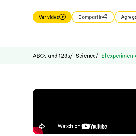
Ver vídeo
Compartir
Agrega
ABCs and 123s
Science
El experimento 