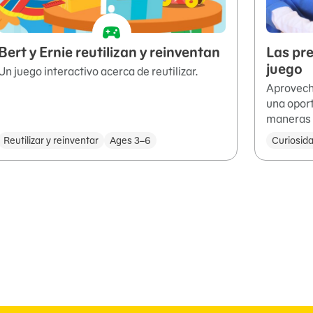
Bert y Ernie reutilizan y reinventan
Las pr
juego
Un juego interactivo acerca de reutilizar.
Aprovech
una opor
maneras 
Reutilizar y reinventar
Ages 3–6
Curiosid