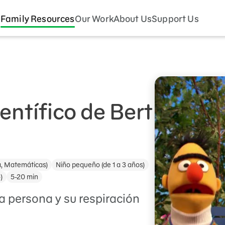
Family Resources
Our Work
About Us
Support Us
entífico de Bert
a, Matemáticas)
Niño pequeño (de 1 a 3 años)
)
5-20 min
 persona y su respiración