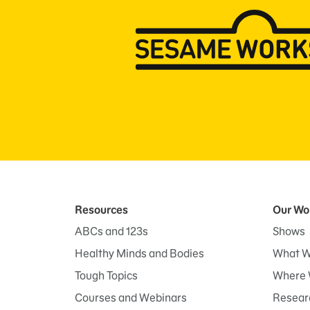
Resources
Our Wo
ABCs and 123s
Shows
Healthy Minds and Bodies
What W
Tough Topics
Where 
Courses and Webinars
Researc