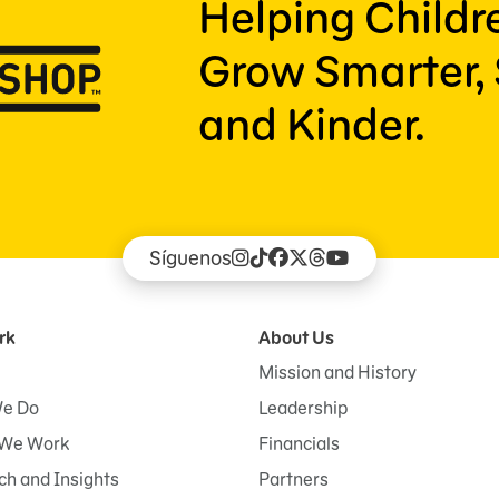
Helping Child
Grow Smarter, 
and Kinder.
Síguenos
rk
About Us
Mission and History
e Do
Leadership
We Work
Financials
h and Insights
Partners