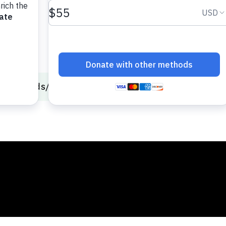
ing
Dads
El abrazo de Papá Oso