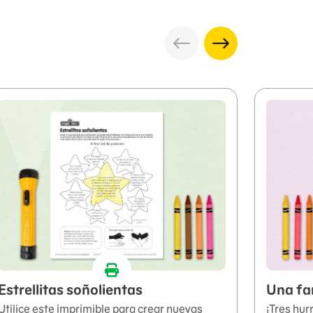
Estrellitas soñolientas
Una fam
Utilice este imprimible para crear nuevas
¡Tres hur