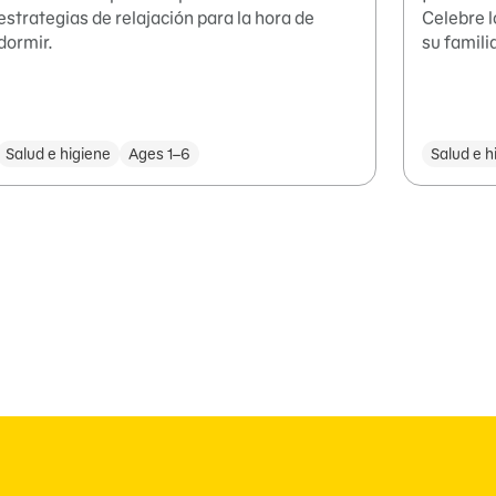
estrategias de relajación para la hora de
Celebre 
dormir.
su familia
Salud e higiene
Ages 1–6
Salud e h