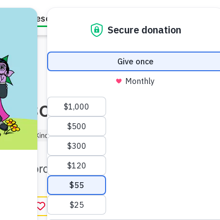
Family Resources
Our Work
About Us
Support Us
á Oso
)
Niño de Kindergarten (de 5 a 6)
e los abrazos.
r favorito
in English