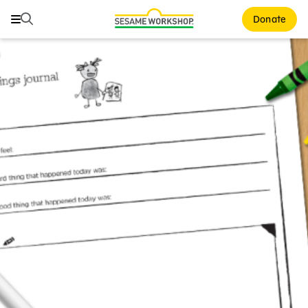
Buscar
Buscar
Donate
Family Resources
ABCs and 123s
Healthy Minds and Bodies
Tough Topics
Courses and Webinars
Games and Storybooks
Our Work
About Us
Support Us