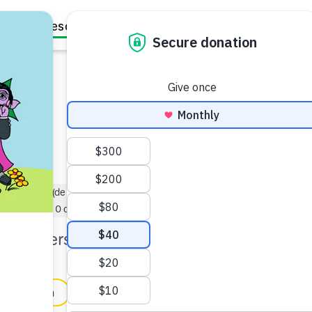
Family Resources
Our Work
About Us
Support Us
dor
ño pequeño (de 1 a 3 años)
)
Bebé (de 0 a 1 año)
idado personal.
in English