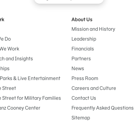
rk
About Us
Mission and History
e Do
Leadership
We Work
Financials
h and Insights
Partners
ships
News
Parks & Live Entertainment
Press Room
 Street
Careers and Culture
Street for Military Families
Contact Us
anz Cooney Center
Frequently Asked Questions
Sitemap