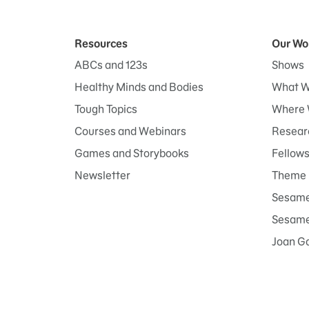
Resources
Our Wo
ABCs and 123s
Shows
Healthy Minds and Bodies
What W
Tough Topics
Where 
Courses and Webinars
Researc
Games and Storybooks
Fellow
Newsletter
Theme 
Sesame
Sesame 
Joan G