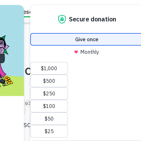
Family Resources
Our Work
About Us
Support Us
a hacia un día
equeño (de 1 a 3 años)
)
5-20 min
pautas sanas para cada día.