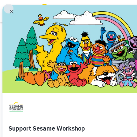
Buscar
Family Resources
ABCs and 123s
Imprimible
Healthy Minds and Bodies
Tough Topics
Cuentra regresiv
Courses and Webinars
saludable
Games and Storybooks
Mantenerse saludable
Comer bien y sano
Niño p
Our Work
Niño de Kindergarten (de 5 a 6)
Preescolar (de 3 a 5
About Us
Una hoja imprimible acerca de 
Support Us