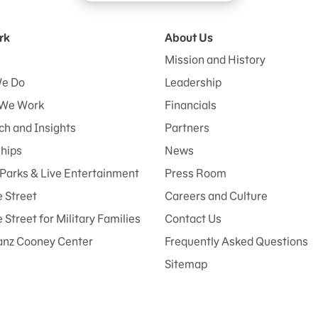
rk
About Us
Mission and History
e Do
Leadership
We Work
Financials
h and Insights
Partners
ships
News
Parks & Live Entertainment
Press Room
 Street
Careers and Culture
Street for Military Families
Contact Us
anz Cooney Center
Frequently Asked Questions
Sitemap