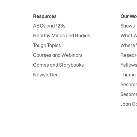
Resources
Our Wo
ABCs and 123s
Shows
Healthy Minds and Bodies
What W
Tough Topics
Where 
Courses and Webinars
Researc
Games and Storybooks
Fellow
Newsletter
Theme 
Sesame
Sesame 
Joan G