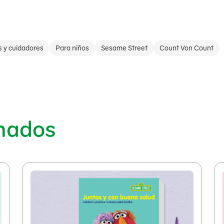
s y cuidadores
Para niños
Sesame Street
Count Von Count
onados