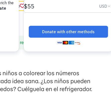
ar favorito
in English
Cuentra regresiva hacia un día saludable
s niños a colorear los números
cada idea sana. ¿Los niños pueden
dos? Cuélguela en el refrigerador.