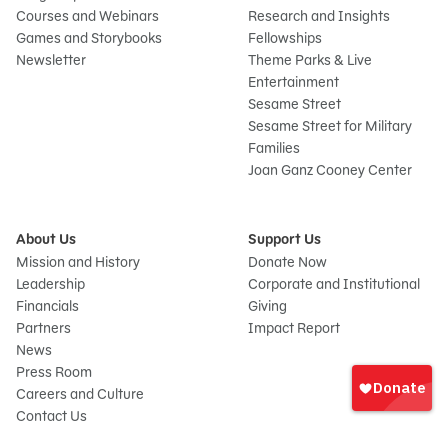
Courses and Webinars
Research and Insights
Games and Storybooks
Fellowships
Newsletter
Theme Parks & Live
Entertainment
Sesame Street
Sesame Street for Military
Families
Joan Ganz Cooney Center
About Us
Support Us
Mission and History
Donate Now
Leadership
Corporate and Institutional
Financials
Giving
Partners
Impact Report
News
Iniciar
Press Room
sesión
Careers and Culture
onate
Contact Us
Frequently Asked Questions