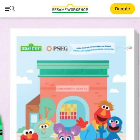
Buscar
Buscar
Donate
Family Resources
ABCs and 123s
Healthy Minds and Bodies
Tough Topics
Courses and Webinars
Games and Storybooks
Our Work
About Us
Support Us