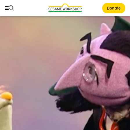
Buscar
Buscar
Donate
Family Resources
ABCs and 123s
Healthy Minds and Bodies
Tough Topics
Courses and Webinars
Games and Storybooks
Our Work
About Us
Support Us