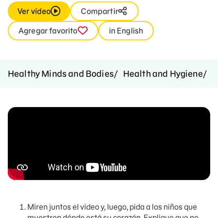
Ver vídeo
Compartir
Agregar favorito
in English
Healthy Minds and Bodies
Health and Hygiene
P
Miren juntos el video y, luego, pida a los niños que
muestren dónde está su corazón. Explique que no