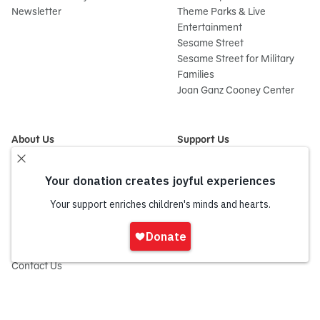
Newsletter
Theme Parks & Live
Entertainment
Sesame Street
Sesame Street for Military
Families
Joan Ganz Cooney Center
About Us
Support Us
Mission and History
Donate Now
Leadership
Corporate and Institutional
Financials
Giving
Partners
Impact Report
News
Iniciar
Press Room
sesión
Careers and Culture
onate
Contact Us
Frequently Asked Questions
Sitemap