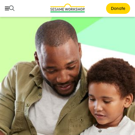
Buscar
Buscar
Donate
Family Resources
ABCs and 123s
Healthy Minds and Bodies
Tough Topics
Courses and Webinars
Games and Storybooks
Our Work
About Us
Support Us