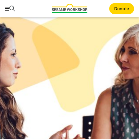
Buscar
Buscar
Donate
Family Resources
ABCs and 123s
Healthy Minds and Bodies
Tough Topics
Courses and Webinars
Games and Storybooks
Our Work
About Us
Support Us