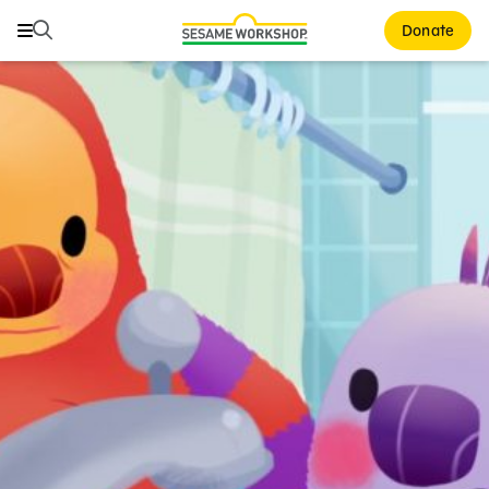
Buscar
Buscar
Donate
Family Resources
ABCs and 123s
Healthy Minds and Bodies
Tough Topics
Courses and Webinars
Games and Storybooks
Our Work
About Us
Support Us