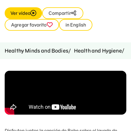
Ver vídeo
Compartir
Agregar favorito
in English
C
Healthy Minds and Bodies
Health and Hygiene
Disfruten juntos la canción de Bebe sobre el lavado de