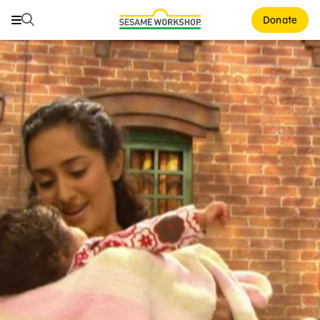
Buscar
Buscar
Donate
Family Resources
ABCs and 123s
Healthy Minds and Bodies
Tough Topics
Courses and Webinars
Games and Storybooks
Our Work
About Us
Support Us