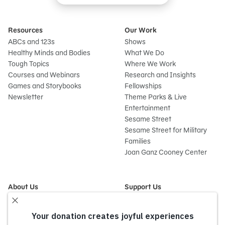
Resources
Our Work
ABCs and 123s
Shows
Healthy Minds and Bodies
What We Do
Tough Topics
Where We Work
Courses and Webinars
Research and Insights
Games and Storybooks
Fellowships
Newsletter
Theme Parks & Live
Entertainment
Sesame Street
Sesame Street for Military
Families
Joan Ganz Cooney Center
About Us
Support Us
Mission and History
Donate Now
Leadership
Corporate and Institutional
Financials
Giving