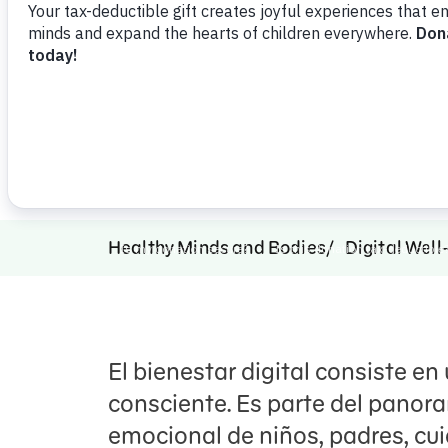
para aprender, jugar, conectarse
cerca entre sí.
Compartir
Agregar favorito
Healthy Minds and Bodies
Digital Well
El bienestar digital consiste en
consciente. Es parte del panor
emocional de niños, padres, cui