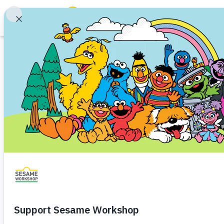
Buscar
Family Resources
ABCs and 123s
Artículos
Healthy Minds and Bodies
Tough Topics
Bienestar digital
Courses and Webinars
padres y cuidad
Games and Storybooks
Bienestar emocional
Bienestar digital
Niño de Kin
Our Work
Niño mayor (7+)
About Us
El bienestar digital consiste e
decisiones sobre los medios com
Support Us