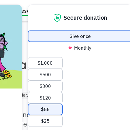
Family Resources
Our Work
About Us
Support Us
: Una guía para
ores
dergarten (de 5 a 6)
Preescolar (de 3 a 5)
n comprender y tomar
o parte de la vida familiar