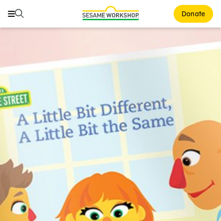
Buscar
Buscar
Donate
Family Resources
ABCs and 123s
Healthy Minds and Bodies
Tough Topics
Courses and Webinars
Games and Storybooks
Our Work
About Us
Support Us