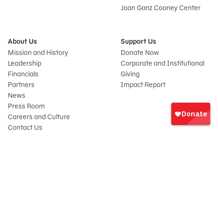
Joan Ganz Cooney Center
About Us
Support Us
Mission and History
Donate Now
Leadership
Corporate and Institutional
Financials
Giving
Partners
Impact Report
News
Iniciar
Press Room
sesión
Careers and Culture
onate
Contact Us
Frequently Asked Questions
Sitemap
© 2026 Sesame Workshop. All rights reserved.
Legal
Privacy Policy/Your California Privacy Rights
Terms of Use