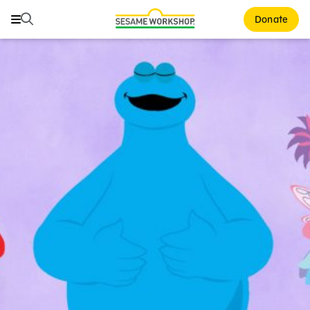
Buscar
Buscar
Donate
Family Resources
ABCs and 123s
Healthy Minds and Bodies
Tough Topics
Courses and Webinars
Games and Storybooks
Our Work
About Us
Support Us