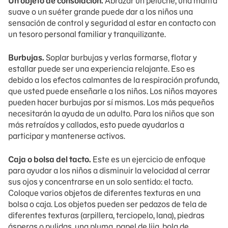
Un objeto de consolación.
Abrazar un peluche, una manta
suave o un suéter grande puede dar a los niños una
sensación de control y seguridad al estar en contacto con
un tesoro personal familiar y tranquilizante.
Burbujas.
Soplar burbujas y verlas formarse, flotar y
estallar puede ser una experiencia relajante. Eso es
debido a los efectos calmantes de la respiración profunda,
que usted puede enseñarle a los niños. Los niños mayores
pueden hacer burbujas por sí mismos. Los más pequeños
necesitarán la ayuda de un adulto. Para los niños que son
más retraídos y callados, esto puede ayudarlos a
participar y mantenerse activos.
Caja o bolsa del tacto.
Este es un ejercicio de enfoque
para ayudar a los niños a disminuir la velocidad al cerrar
sus ojos y concentrarse en un solo sentido: el tacto.
Coloque varios objetos de diferentes texturas en una
bolsa o caja. Los objetos pueden ser pedazos de tela de
diferentes texturas (arpillera, terciopelo, lana), piedras
ásperas o pulidas, una pluma, papel de lija, bola de