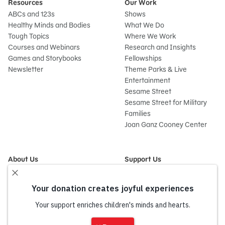
Resources
Our Work
ABCs and 123s
Shows
Healthy Minds and Bodies
What We Do
Tough Topics
Where We Work
Courses and Webinars
Research and Insights
Games and Storybooks
Fellowships
Newsletter
Theme Parks & Live
Entertainment
Sesame Street
Sesame Street for Military
Families
Joan Ganz Cooney Center
About Us
Support Us
Mission and History
Donate Now
Leadership
Corporate and Institutional
Financials
Giving
Partners
Impact Report
News
Iniciar