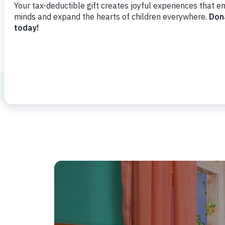
 מיוחד
Displacement and Resettlement