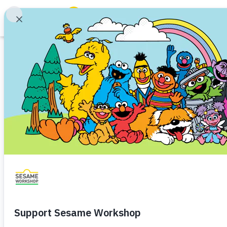
חיפוש
Family Resources
ABCs and 123s
סרטונים
Healthy Minds and Bodies
Tough Topics
מו: אלמו הוא מיוחד
Courses and Webinars
גיל גן חובה (5-6)
גיל גן (3-5)
עקירה ויישוב מחדש
Games and Storybooks
 עצמי חיובי, המראה איך לשמוח במי
Our Work
About Us
הוסף למובחרים שלי
שיתוף
Support Us